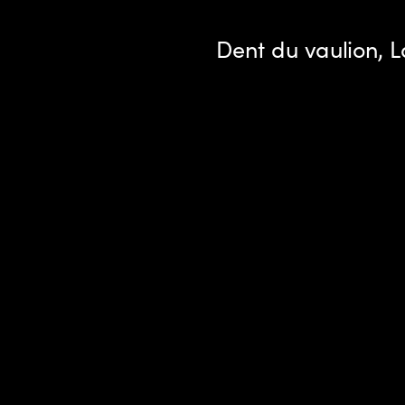
D
ent du vaulion, 
L