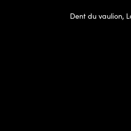
D
ent du vaulion, 
L